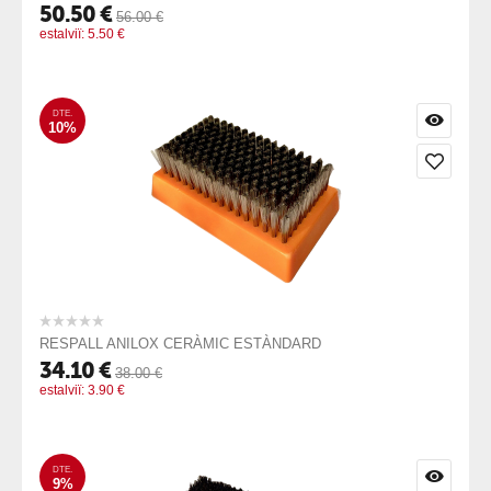
50.50
€
56.00
€
estalviï:
5.50
€
DTE.
10%
RESPALL ANILOX CERÀMIC ESTÀNDARD
34.10
€
38.00
€
estalviï:
3.90
€
DTE.
9%