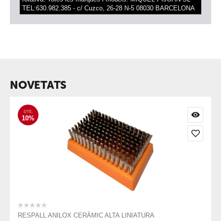
TEL:630.982.385 - c/ Cuzco, 26-28 N-5 08030 BARCELONA
NOVETATS
DTE.
10%
RESPALL ANILOX CERÀMIC ALTA LINIATURA