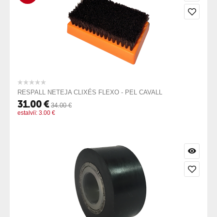
RESPALL NETEJA CLIXÉS FLEXO - PEL CAVALL
31.00
€
34.00
€
estalviï:
3.00
€