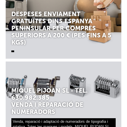
DESPESES ENVIAMENT
GRATUÏTES DINS ESPANYA
PENINSULAR PER COMPRES
SUPERIORS A 200 € (PES FINS A 5
KGS)
MIQUEL PIJOAN SL - TEL.
630.982.385
VENDA I REPARACIÓ DE
NUMERADORS
Venda, reparació i adaptació de numeradors de tipografia i
rotativa. Totes les marques i models. MIQUEL PIJOAN SL