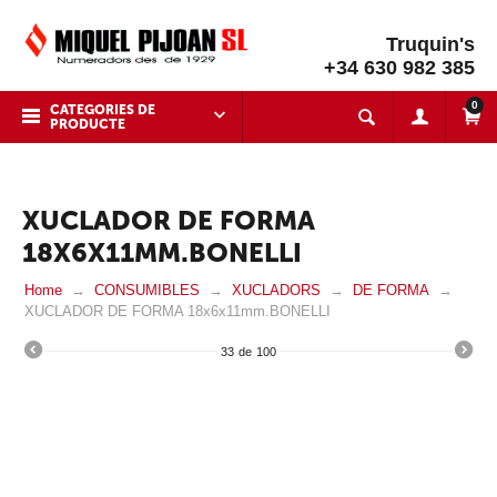
Truquin's
+34 630 982 385
0
CATEGORIES DE
PRODUCTE
XUCLADOR DE FORMA
18X6X11MM.BONELLI
Home
CONSUMIBLES
XUCLADORS
DE FORMA
XUCLADOR DE FORMA 18x6x11mm.BONELLI
33
de
100