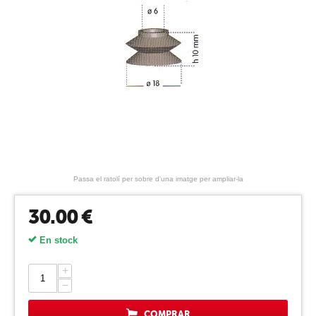
Passa el ratolí per sobre d'una imatge per ampliar-la
30.00
€
En stock
+
−
COMPRAR