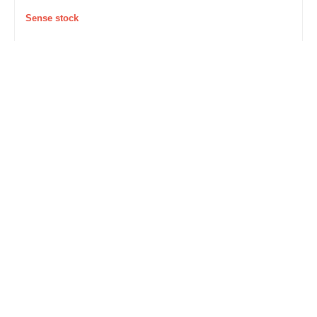
Sense stock
CARGOL FITXAMENT NUMERADOR HORITZONTAL 420S
5.00
€
Comprar
COMPRAR
amb 1.click