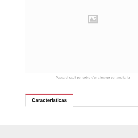
Passa el ratolí per sobre d'una imatge per ampliar-la
Caracteristicas