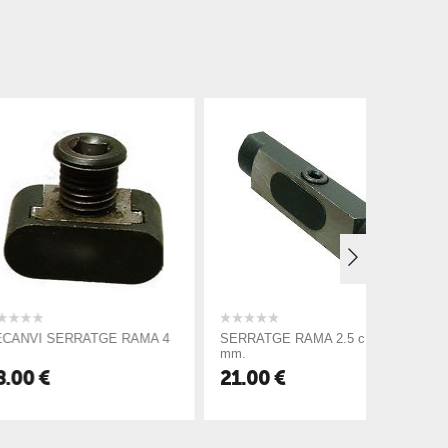
RRATGE RAMA 4
SERRATGE RAMA 2.5 c. 100
SERRATGE
mm.
mm.
21.00
€
22.00