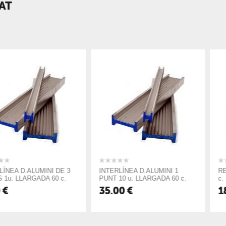
AT
UMINI DE 3
INTERLÍNEA D.ALUMINI 1
RECANVI SE
ADA 60 c.
PUNT 10 u. LLARGADA 60 c.
c.
35.00
€
18.00
€