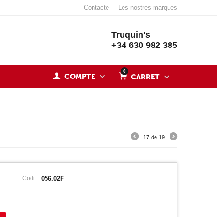
Contacte
Les nostres marques
Truquin's
+34 630 982 385
0
COMPTE
CARRET
17
de
19
Codi:
056.02F