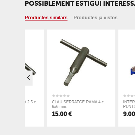
POSSIBLEMENT ESTIGUI INTERESS
Productes similars
Productes ja vistos
A 2.5 c.
CLAU SERRATGE RAMA 4 c.
INTERLÍNEA D.AL
6x6 mm.
PUNTS 1u. LLARG
15.00
€
9.00
€