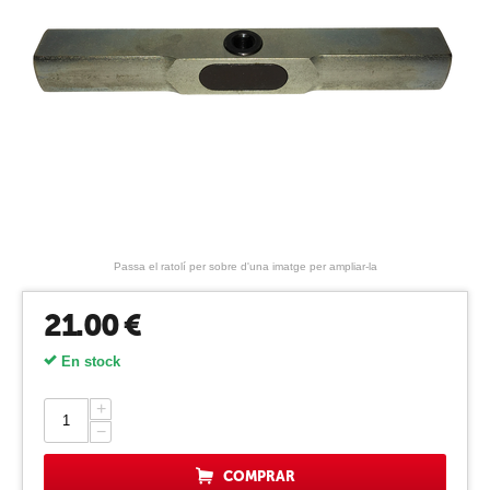
Passa el ratolí per sobre d'una imatge per ampliar-la
21.00
€
En stock
+
−
COMPRAR