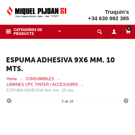
Truquin's
+34 630 982 385
0
CATEGORIES DE
PRODUCTE
ESPUMA ADHESIVA 9X6 MM. 10
MTS.
Home
CONSUMIBLES
LÀMINES CPC TINTER I ACCESSORIS
ESPUMA ADHESIVA 9x6 mm. 10 mts.
2
de
24