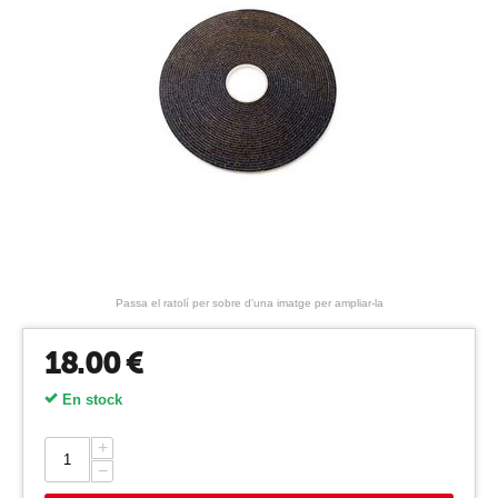
Passa el ratolí per sobre d'una imatge per ampliar-la
18.00
€
En stock
+
−